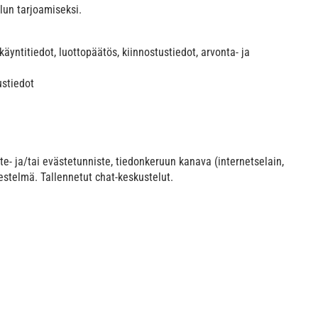
lun tarjoamiseksi.
käyntitiedot, luottopäätös, kiinnostustiedot, arvonta- ja
ustiedot
aite- ja/tai evästetunniste, tiedonkeruun kanava (internetselain,
jestelmä. Tallennetut chat-keskustelut.