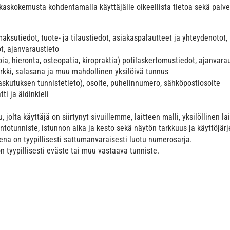
skokemusta kohdentamalla käyttäjälle oikeellista tietoa sekä palve
maksutiedot, tuote- ja tilaustiedot, asiakaspalautteet ja yhteydenotot, 
t, ajanvaraustieto
ia, hieronta, osteopatia, kiropraktia) potilaskertomustiedot, ajanvara
erkki, salasana ja muu mahdollinen yksilöivä tunnus
laskutuksen tunnistetieto), osoite, puhelinnumero, sähköpostiosoite
ti ja äidinkieli
, jolta käyttäjä on siirtynyt sivuillemme, laitteen malli, yksilöllinen l
stuntotunniste, istunnon aika ja kesto sekä näytön tarkkuus ja käyttöjär
eena on tyypillisesti sattumanvaraisesti luotu numerosarja.
n tyypillisesti eväste tai muu vastaava tunniste.