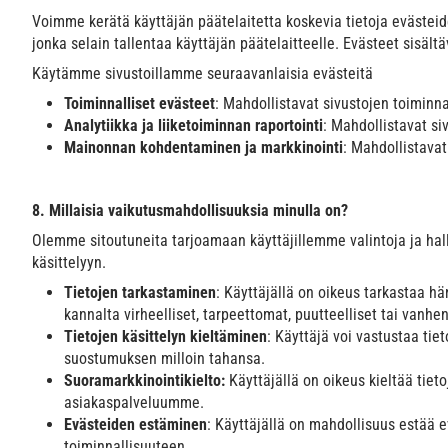
Voimme kerätä käyttäjän päätelaitetta koskevia tietoja evästeide
jonka selain tallentaa käyttäjän päätelaitteelle. Evästeet sisäl
Käytämme sivustoillamme seuraavanlaisia evästeitä
Toiminnalliset evästeet
: Mahdollistavat sivustojen toiminna
Analytiikka
ja liiketoiminnan raportointi
: Mahdollistavat s
Mainonnan kohdentaminen ja markkinointi
: Mahdollistavat
8. Millaisia vaikutusmahdollisuuksia minulla on?
Olemme sitoutuneita tarjoamaan käyttäjillemme valintoja ja halli
käsittelyyn.
Tietojen tarkastaminen
: Käyttäjällä on oikeus tarkastaa 
kannalta virheelliset, tarpeettomat, puutteelliset tai vanh
Tietojen käsittelyn kieltäminen
: Käyttäjä voi vastustaa tie
suostumuksen milloin tahansa.
Suoramarkkinointikielto:
Käyttäjällä on oikeus kieltää tie
asiakaspalveluumme.
Evästeiden estäminen
: Käyttäjällä on mahdollisuus estää
toiminnallisuuteen.