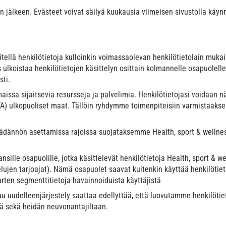
 jälkeen. Evästeet voivat säilyä kuukausia viimeisen sivustolla käynnin
sitellä henkilötietoja kulloinkin voimassaolevan henkilötietolain muk
oistaa henkilötietojen käsittelyn osittain kolmannelle osapuolelle, 
sti.
issa sijaitsevia resursseja ja palvelimia. Henkilötietojasi voidaan n
TA) ulkopuoliset maat. Tällöin ryhdymme toimenpiteisiin varmistaaks
ädännön asettamissa rajoissa suojataksemme Health, sport & wellness b
mansille osapuolille, jotka käsittelevät henkilötietoja Health, sport 
velujen tarjoajat). Nämä osapuolet saavat kuitenkin käyttää henkilöt
en segmenttitietoja havainnoiduista käyttäjistä
delleenjärjestely saattaa edellyttää, että luovutamme henkilötietoja 
tä sekä heidän neuvonantajiltaan.