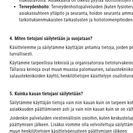
maksutavoilla. Asiakkaalla on oikeus pyytää luottotietojen 
Terveydenhoito
: Terveydenhoitopalveluiden (kuten fysiotera
asiakassuhteen ylläpito ja seuranta, hoidon seuranta ammat
tarkoituksenmukaisten tarkastusten ja hoitotoimenpiteiden 
4. Miten tietojani säilytetään ja suojataan?
Käsittelemme ja säilytämme käyttäjän antamia tietoja, joiden peru
turvallisesti.
Käytämme tarpeellisia teknisiä ja organisatorisia tietoturvakei
Tällaisia keinoja ovat muun muassa palomuurien, salaustekniikoi
salaustekniikoiden käyttö, henkilötietojen käsittelyyn osallistuv
5. Kuinka kauan tietojani säilytetään?
Säilytämme käyttäjän tietoja vain niin kauan kuin on tarpeen k
asiakkuuden päättämiseen asti ja vain niin kauan kuin se on vä
Joidenkin palveluiden viestinnällisiin osioihin, kuten keskustelup
päättymisen jälkeen. Lisäksi voimme olla velvoitettuja säilytt
muun henkilötietojen käsittelyperusteen päättymisen jälkeen.