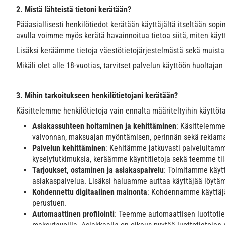
2. Mistä lähteistä tietoni kerätään?
Pääasiallisesti henkilötiedot kerätään käyttäjältä itseltään s
avulla voimme myös kerätä havainnoitua tietoa siitä, miten käy
Lisäksi keräämme tietoja väestötietojärjestelmästä sekä muista va
Mikäli olet alle 18-vuotias, tarvitset palvelun käyttöön huolt
3. Mihin tarkoitukseen henkilötietojani kerätään?
Käsittelemme henkilötietoja vain ennalta määriteltyihin käyttöta
Asiakassuhteen hoitaminen ja kehittäminen
: Käsittelemme
valvonnan, maksuajan myöntämisen, perinnän sekä reklamaa
Palvelun kehittäminen
: Kehitämme jatkuvasti palveluitamm
kyselytutkimuksia, keräämme käyntitietoja sekä teemme tila
Tarjoukset, ostaminen ja asiakaspalvelu
: Toimitamme käytt
asiakaspalvelua. Lisäksi haluamme auttaa käyttäjää löytämä
Kohdennettu digitaalinen mainonta
: Kohdennamme käyttäjä
perustuen.
Automaattinen profilointi
: Teemme automaattisen luottotie