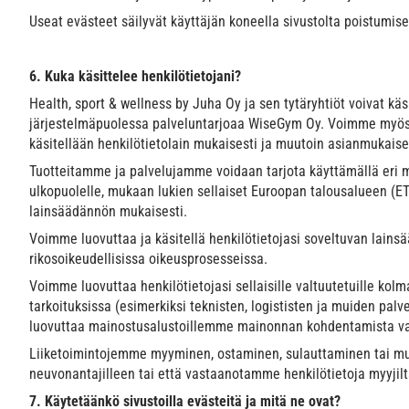
Useat evästeet säilyvät käyttäjän koneella sivustolta poistumisen
6. Kuka käsittelee henkilötietojani?
Health, sport & wellness by Juha Oy ja sen tytäryhtiöt voivat kä
järjestelmäpuolessa palveluntarjoaa WiseGym Oy. Voimme myös ulk
käsitellään henkilötietolain mukaisesti ja muutoin asianmukaise
Tuotteitamme ja palvelujamme voidaan tarjota käyttämällä eri ma
ulkopuolelle, mukaan lukien sellaiset Euroopan talousalueen (E
lainsäädännön mukaisesti.
Voimme luovuttaa ja käsitellä henkilötietojasi soveltuvan lainsä
rikosoikeudellisissa oikeusprosesseissa.
Voimme luovuttaa henkilötietojasi sellaisille valtuutetuille kol
tarkoituksissa (esimerkiksi teknisten, logististen ja muiden pal
luovuttaa mainostusalustoillemme mainonnan kohdentamista vart
Liiketoimintojemme myyminen, ostaminen, sulauttaminen tai muu uu
neuvonantajilleen tai että vastaanotamme henkilötietoja myyjil
7. Käytetäänkö sivustoilla evästeitä ja mitä ne ovat?