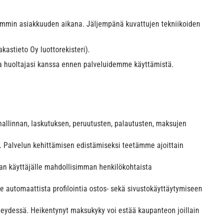
öhemmin asiakkuuden aikana. Jäljempänä kuvattujen tekniikoiden
kastieto Oy luottorekisteri).
sta huoltajasi kanssa ennen palveluidemme käyttämistä.
 hallinnan, laskutuksen, peruutusten, palautusten, maksujen
. Palvelun kehittämisen edistämiseksi teetämme ajoittain
an käyttäjälle mahdollisimman henkilökohtaista
automaattista profilointia ostos- sekä sivustokäyttäytymiseen
eydessä. Heikentynyt maksukyky voi estää kaupanteon joillain