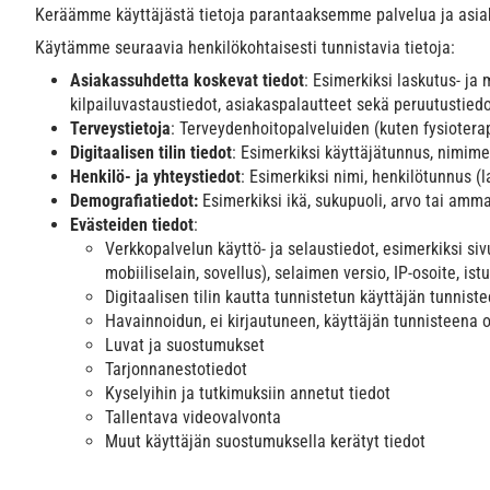
Keräämme käyttäjästä tietoja parantaaksemme palvelua ja asiaka
Käytämme seuraavia henkilökohtaisesti tunnistavia tietoja:
Asiakassuhdetta koskevat tiedot
: Esimerkiksi laskutus- ja 
kilpailuvastaustiedot, asiakaspalautteet sekä peruutustiedo
Terveystietoja
: Terveydenhoitopalveluiden (kuten fysioterap
Digitaalisen tilin tiedot
: Esimerkiksi käyttäjätunnus, nimim
Henkilö- ja yhteystiedot
: Esimerkiksi nimi, henkilötunnus (
Demografiatiedot:
Esimerkiksi ikä, sukupuoli, arvo tai ammat
Evästeiden tiedot
:
Verkkopalvelun käyttö- ja selaustiedot, esimerkiksi sivu
mobiiliselain, sovellus), selaimen versio, IP-osoite, i
Digitaalisen tilin kautta tunnistetun käyttäjän tunnist
Havainnoidun, ei kirjautuneen, käyttäjän tunnisteena o
Luvat ja suostumukset
Tarjonnanestotiedot
Kyselyihin ja tutkimuksiin annetut tiedot
Tallentava videovalvonta
Muut käyttäjän suostumuksella kerätyt tiedot