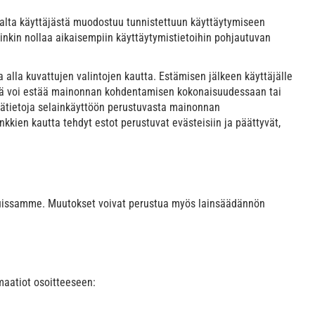
ohjalta käyttäjästä muodostuu tunnistettuun käyttäytymiseen
nkin nollaa aikaisempiin käyttäytymistietoihin pohjautuvan
alla kuvattujen valintojen kautta. Estämisen jälkeen käyttäjälle
täjä voi estää mainonnan kohdentamisen kokonaisuudessaan tai
isätietoja selainkäyttöön perustuvasta mainonnan
inkkien kautta tehdyt estot perustuvat evästeisiin ja päättyvät,
luissamme. Muutokset voivat perustua myös lainsäädännön
maatiot osoitteeseen: