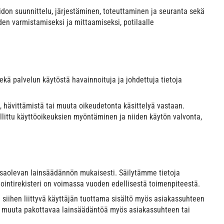
oidon suunnittelu, järjestäminen, toteuttaminen ja seuranta sekä
den varmistamiseksi ja mittaamiseksi, potilaalle
ekä palvelun käytöstä havainnoituja ja johdettuja tietoja
, hävittämistä tai muuta oikeudetonta käsittelyä vastaan.
allittu käyttöoikeuksien myöntäminen ja niiden käytön valvonta,
assaolevan lainsäädännön mukaisesti. Säilytämme tietoja
ointirekisteri on voimassa vuoden edellisestä toimenpiteestä.
 ja siihen liittyvä käyttäjän tuottama sisältö myös asiakassuhteen
tai muuta pakottavaa lainsäädäntöä myös asiakassuhteen tai