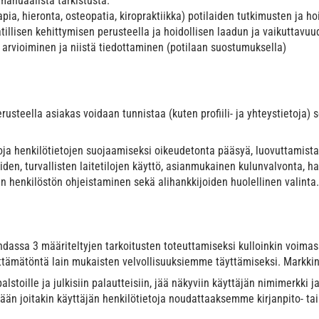
manuaalista tarkistusta.
pia, hieronta, osteopatia, kiropraktiikka) potilaiden tutkimusten ja h
illisen kehittymisen perusteella ja hoidollisen laadun ja vaikuttavuu
arvioiminen ja niistä tiedottaminen (potilaan suostumuksella)
steella asiakas voidaan tunnistaa (kuten profiili- ja yhteystietoja) s
noja henkilötietojen suojaamiseksi oikeudetonta pääsyä, luovuttamista
den, turvallisten laitetilojen käyttö, asianmukainen kulunvalvonta, h
an henkilöstön ohjeistaminen sekä alihankkijoiden huolellinen valinta.
ohdassa 3 määriteltyjen tarkoitusten toteuttamiseksi kulloinkin voim
lttämätöntä lain mukaisten velvollisuuksiemme täyttämiseksi. Markkin
alstoille ja julkisiin palautteisiin, jää näkyviin käyttäjän nimimerkki
ämään joitakin käyttäjän henkilötietoja noudattaaksemme kirjanpito- 