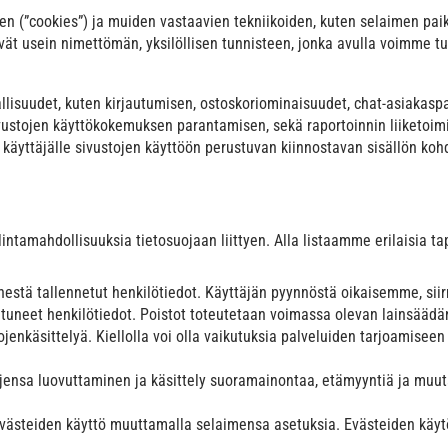
n (”cookies”) ja muiden vastaavien tekniikoiden, kuten selaimen paikal
tävät usein nimettömän, yksilöllisen tunnisteen, jonka avulla voimme t
llisuudet, kuten kirjautumisen, ostoskoriominaisuudet, chat-asiakaspal
ivustojen käyttökokemuksen parantamisen, sekä raportoinnin liiketoi
 käyttäjälle sivustojen käyttöön perustuvan kiinnostavan sisällön ko
ntamahdollisuuksia tietosuojaan liittyen. Alla listaamme erilaisia ta
hänestä tallennetut henkilötiedot. Käyttäjän pyynnöstä oikaisemme, s
entuneet henkilötiedot. Poistot toteutetaan voimassa olevan lainsäädä
tojenkäsittelyä. Kiellolla voi olla vaikutuksia palveluiden tarjoamise
tojensa luovuttaminen ja käsittely suoramainontaa, etämyyntiä ja muu
 evästeiden käyttö muuttamalla selaimensa asetuksia. Evästeiden kä