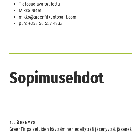
Tietosuojavaltuutettu
Mikko Niemi
mikko@greenfitkuntosalit.com
puh: +358 50 557 4933
Sopimusehdot
1. J
Ä
SENYYS
GreenFit palveluiden käyttäminen edellyttää jäsenyyttä, jäsenek