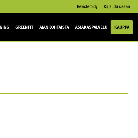
Rekisteröidy
Kirjaudu sisään
INING
GREENFIT
AJANKOHTAISTA
ASIAKASPALVELU
KAUPPA