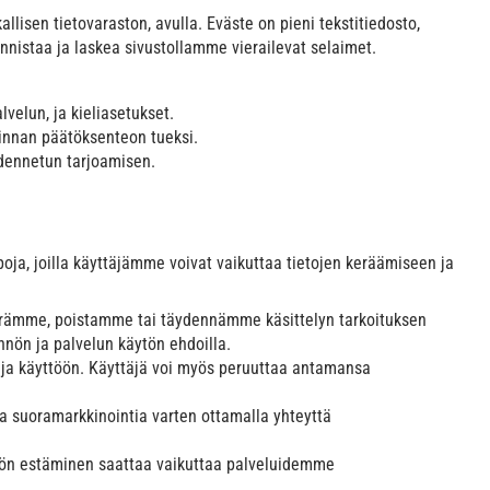
lisen tietovaraston, avulla. Eväste on pieni tekstitiedosto,
unnistaa ja laskea sivustollamme vierailevat selaimet.
velun, ja kieliasetukset.
minnan päätöksenteon tueksi.
hdennetun tarjoamisen.
poja, joilla käyttäjämme voivat vaikuttaa tietojen keräämiseen ja
iirrämme, poistamme tai täydennämme käsittelyn tarkoituksen
nnön ja palvelun käytön ehdoilla.
en ja käyttöön. Käyttäjä voi myös peruuttaa antamansa
ta suoramarkkinointia varten ottamalla yhteyttä
ytön estäminen saattaa vaikuttaa palveluidemme