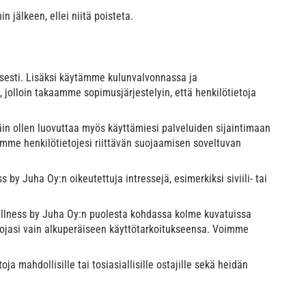
 jälkeen, ellei niitä poisteta.
aisesti. Lisäksi käytämme kulunvalvonnassa ja
jolloin takaamme sopimusjärjestelyin, että henkilötietoja
äin ollen luovuttaa myös käyttämiesi palveluiden sijaintimaan
emme henkilötietojesi riittävän suojaamisen soveltuvan
y Juha Oy:n oikeutettuja intressejä, esimerkiksi siviili- tai
& wellness by Juha Oy:n puolesta kohdassa kolme kuvatuissa
ietojasi vain alkuperäiseen käyttötarkoitukseensa. Voimme
mahdollisille tai tosiasiallisille ostajille sekä heidän