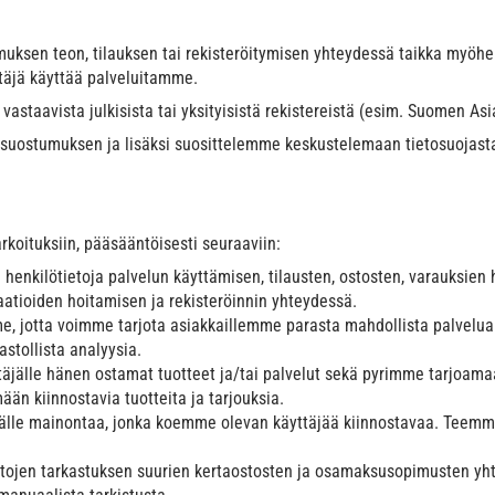
opimuksen teon, tilauksen tai rekisteröitymisen yhteydessä taikka my
ttäjä käyttää palveluitamme.
staavista julkisista tai yksityisistä rekistereistä (esim. Suomen Asia
ajan suostumuksen ja lisäksi suosittelemme keskustelemaan tietosuoja
rkoituksiin, pääsääntöisesti seuraaviin:
 henkilötietoja palvelun käyttämisen, tilausten, ostosten, varauksien
tioiden hoitamisen ja rekisteröinnin yhteydessä.
e, jotta voimme tarjota asiakkaillemme parasta mahdollista palvelua
stollista analyysia.
äjälle hänen ostamat tuotteet ja/tai palvelut sekä pyrimme tarjoama
än kiinnostavia tuotteita ja tarjouksia.
lle mainontaa, jonka koemme olevan käyttäjää kiinnostavaa. Teemme 
tojen tarkastuksen suurien kertaostosten ja osamaksusopimusten yht