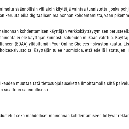
aimelta säännöllisin väliajoin käyttäjä vaihtaa tunnistetta, jonka p
edon keruuta eikä digitaalisen mainonnan kohdentamista, vaan pikemmi
 mainonnan kohdentamisen käyttäjän verkkokäyttäytymisen perusteella 
mainonta ei ole käyttäjän kiinnostusalueiden mukaan valittua. Käyt
 Alliancen (EDAA) ylläpitämän Your Online Choices –sivuston kautta. L
hoices-sivustolta
. Käyttäjän tulee huomioida, että edellä listattujen l
keuden muuttaa tätä tietosuojalauseketta ilmoittamalla siitä palve
 sisältöön säännöllisesti.
iedustelut sekä mahdolliset mainonnan kohdentamiseen liittyvät rekla