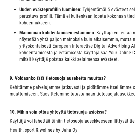
Uuden evästeprofiilin luominen
: Tyhjentämällä evästeet sel
perustuva profiili. Tämä ei kuitenkaan lopeta kokonaan ti
kohdennukseen.
Mainonnan kohdentamisen estäminen
: Käyttäjä voi estää
näytetään yhtä paljon mainoksia kuin aikaisemmin, mutta 
yrityskohtaisesti European Interactive Digital Advertising
kohdentamisesta ja estämisestä käyttäjä saa
Your Online C
mikäli käyttäjä poistaa kaikki selaimensa evästeet.
9. Voidaanko tätä tietosuojalauseketta muuttaa?
Kehitämme palvelujamme jatkuvasti ja pidätämme itsellämme oi
muuttumiseen. Suosittelemme tutustumaan tietosuojalausekkeen
10. Mihin voin ottaa yhteyttä tietosuoja-asioissa?
Käyttäjä voi lähettää tähän tietosuojalausekkeeseen liittyvät t
Health, sport & wellnes by Juha Oy