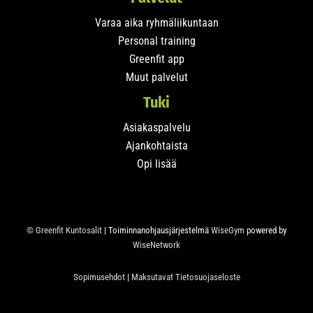
Varaa aika ryhmäliikuntaan
Personal training
Greenfit app
Muut palvelut
Tuki
Asiakaspalvelu
Ajankohtaista
Opi lisää
© Greenfit Kuntosalit
| Toiminnanohjausjärjestelmä
WiseGym
powered by
WiseNetwork
Sopimusehdot
|
Maksutavat
Tietosuojaseloste