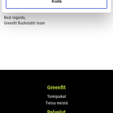
Kiellä
Happy May Day 🎈
Best regards,
Greenfit Ruoholahti team
Greenfit
Toimipaikat
Tietoa meistä
Palvelut