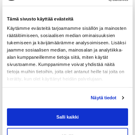
Tämä sivusto käyttää evästeitä
Käytämme evästeitä tarjoamamme sisällön ja mainosten
räätälöimiseen, sosiaalisen median ominaisuuksien
tukemiseen ja kävijämäärämme analysoimiseen. Lisäksi
jaamme sosiaalisen median, mainosalan ja analytiikka-
alan kumppaneillemme tietoja siitä, miten käytät
Aukioloaikoihin poikkeuksia
sivustoamme. Kumppanimme voivat yhdistää näitä
tietoja muihin tietoihin, joita olet antanut heille tai joita on
Asiakaspalvelumme on vapun vietossa:
kerätty, kun olet käyttänyt heidän palvelujaan.
– Vappuaatto 30.4. klo: 13.00-17.00
– Vappupäivä 1.5. suljettu.
Iloista vappua🎈
Näytä tiedot
_____________________________________
Our customer service is celebrating May Day:
Salli kaikki
– May Day Eve 30.4. 13:00–17:00
– May Day 1.5. closed.