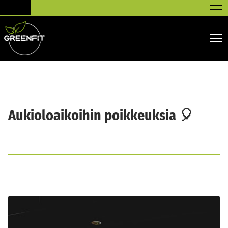
Nav
Nav
Aukioloaikoihin poikkeuksia 🎈