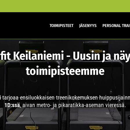
TOIMIPISTEET
JÄSENYYS
PERSONAL TRA
it Keilaniemi - Uusin ja nä
toimipisteemme
i
tarjoaa ensiluokkaisen treenikokemuksen huippusijainn
1D:ssä
, aivan metro- ja pikaratikka-aseman vieressä.