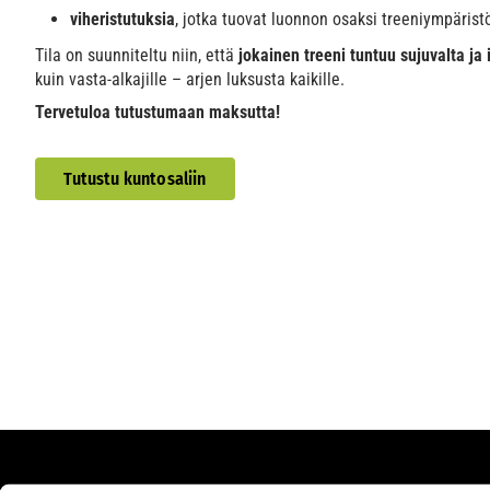
viheristutuksia
, jotka tuovat luonnon osaksi treeniympärist
Tila on suunniteltu niin, että
jokainen treeni tuntuu sujuvalta ja 
kuin vasta-alkajille – arjen luksusta kaikille.
Tervetuloa tutustumaan maksutta!
Tutustu kuntosaliin