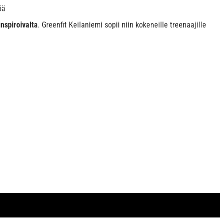
öä
inspiroivalta
. Greenfit Keilaniemi sopii niin kokeneille treenaajille