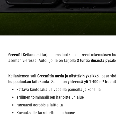
Greenfit Keilaniemi
tarjoaa ensiluokkaisen treenikokemuksen hu
aseman vieressä. Autoilijoille on tarjolla
3 tuntia ilmaista pysäk
Keilaniemen sali
Greenfitin uusin ja näyttävin yksikkö
, jossa yh
huippuluokan laitekanta
. Salilla on yhteensä
yli 1 400 m² treenit
kattava kuntosalialue vapailla painoilla ja koneilla
erillinen toiminnallisen harjoittelun alue
runsaasti aerobisia laitteita
Kuvaukselle tarkoitettu oma huone