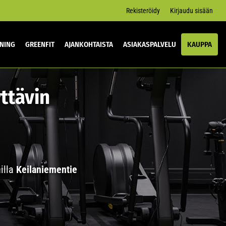
Rekisteröidy
Kirjaudu sisään
INING
GREENFIT
AJANKOHTAISTA
ASIAKASPALVELU
KAUPPA
yttävin
illa
Keilaniementie