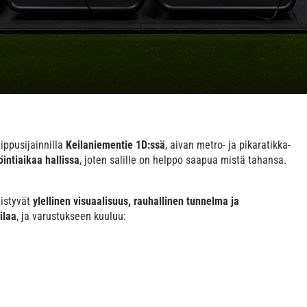
ippusijainnilla
Keilaniementie 1D:ssä
, aivan metro- ja pikaratikka-
öintiaikaa hallissa
, joten salille on helppo saapua mistä tahansa.
distyvät
ylellinen visuaalisuus, rauhallinen tunnelma ja
ilaa
, ja varustukseen kuuluu: