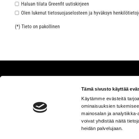
Haluan tilata Greenfit uutiskirjeen
Olen lukenut
tietosuojaselosteen
ja hyväksyn henkilötietoje
(*) Tieto on pakollinen
Greenfit
Tämä sivusto käyttää eväs
Toimipaikat
Käytämme evästeitä tarjoa
Tietoa meistä
ominaisuuksien tukemisee
mainosalan ja analytiikka
voivat yhdistää näitä tietoja
heidän palvelujaan.