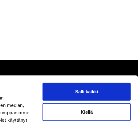
ki
Salli kaikki
akaspalvelu
an
nkohtaista
sen median,
 lisää
Kiellä
. Kumppanimme
olet käyttänyt