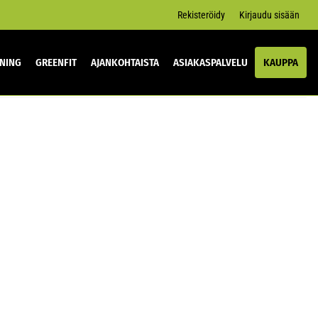
Rekisteröidy
Kirjaudu sisään
INING
GREENFIT
AJANKOHTAISTA
ASIAKASPALVELU
KAUPPA