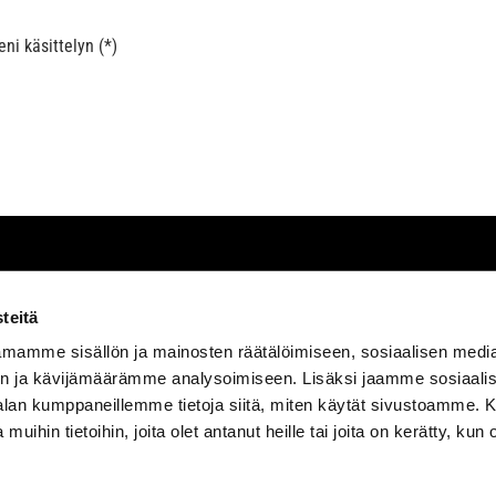
ni käsittelyn (*)
Palvelut
Tu
teitä
Varaa aika ryhmäliikuntaan
Asi
mamme sisällön ja mainosten räätälöimiseen, sosiaalisen medi
Personal training
Aja
n ja kävijämäärämme analysoimiseen. Lisäksi jaamme sosiaali
Greenfit app
Opi
-alan kumppaneillemme tietoja siitä, miten käytät sivustoamme
Muut palvelut
 muihin tietoihin, joita olet antanut heille tai joita on kerätty, kun 